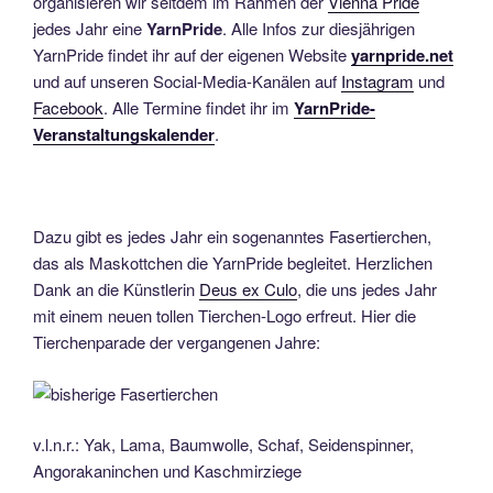
organisieren wir seitdem im Rahmen der
Vienna Pride
jedes Jahr eine
YarnPride
. Alle Infos zur diesjährigen
YarnPride findet ihr auf der eigenen Website
yarnpride.net
und auf unseren Social-Media-Kanälen auf
Instagram
und
Facebook
. Alle Termine findet ihr im
YarnPride-
Veranstaltungskalender
.
Dazu gibt es jedes Jahr ein sogenanntes Fasertierchen,
das als Maskottchen die YarnPride begleitet. Herzlichen
Dank an die Künstlerin
Deus ex Culo
, die uns jedes Jahr
mit einem neuen tollen Tierchen-Logo erfreut. Hier die
Tierchenparade der vergangenen Jahre:
v.l.n.r.: Yak, Lama, Baumwolle, Schaf, Seidenspinner,
Angorakaninchen und Kaschmirziege